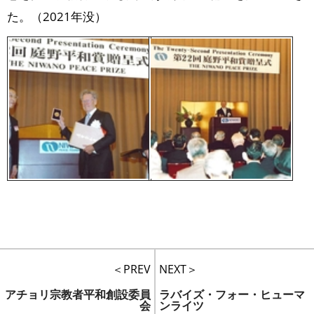
た。（2021年没）
＜PREV
NEXT＞
アチョリ宗教者平和創設委員
ラバイズ・フォー・ヒューマ
会
ンライツ