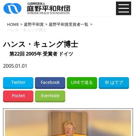
HOME
>
庭野平和賞
>
庭野平和賞受賞者一覧
>
ハンス・キュング博士
ハンス・キュング博士
第22回 2005年 受賞者 ドイツ
2005.01.01
Twitter
Facebook
LINEで送る
B! はてブ
Pocket
EverNote