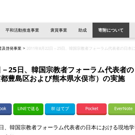
平和活動推進事業
褒賞事業
助成
寄附について
普及啓発事業
>
2011年8月22日－25日、韓国宗教者フォーラム代表者の
22日－25日、韓国宗教者フォーラム代表者
京都豊島区および熊本県水俣市）の実施
ook
LINEで送る
B! はてブ
Pocket
EverNote
－25日、韓国宗教者フォーラム代表者の日本における現地