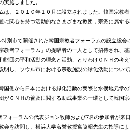
の実施しました。
ムは、２０１０年１０月に設立されました。韓国宗教者
題に関心を持つ活動的なさまざまな教団，宗派に属する
ル特別市で開催された韓国宗教者フォーラムの設立総会
宗教者フォーラム」の提唱者の一人として招待され、基
和財団の平和活動の理念と活動、とりわけＧＮＨの考え
説明し、ソウル市における宗教施設の緑化活動について
韓国側から日本における緑化活動の実際と水俣地元学の
団がＧＮＨの普及に関する助成事業の一環として韓国宗
教者フォーラムの代表ジョン牧師および7名の参加者が来
教会を訪問し、横浜大学名誉教授宮脇昭先生の指導によ