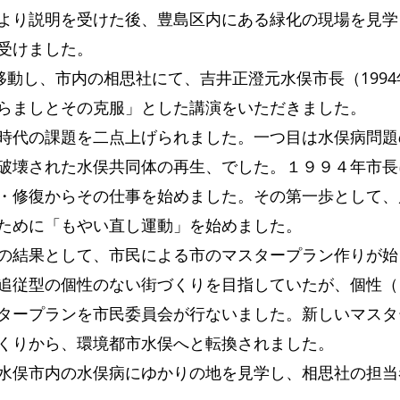
より説明を受けた後、豊島区内にある緑化の現場を見学
受けました。
移動し、市内の相思社にて、吉井正澄元水俣市長（1994
らましとその克服」とした講演をいただきました。
時代の課題を二点上げられました。一つ目は水俣病問題
破壊された水俣共同体の再生、でした。１９９４年市長
・修復からその仕事を始めました。その第一歩として、
ために「もやい直し運動」を始めました。
の結果として、市民による市のマスタープラン作りが始
追従型の個性のない街づくりを目指していたが、個性（
タープランを市民委員会が行ないました。新しいマスタ
くりから、環境都市水俣へと転換されました。
水俣市内の水俣病にゆかりの地を見学し、相思社の担当