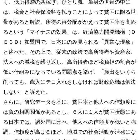
く、低所得層の共稼ぎ、ひとり親、単身の世帯の中に
は、税金と社会保険料を払うことによって貧困に陥る世
帯があると解説。所得の再分配がかえって貧困率を高め
るという「マイナスの効果」は、経済協力開発機構（Ｏ
ＥＣＤ）加盟国で、日本にのみ見られる「異常な現象」
と述べた。その上で、従来の政策で高所得者や資産家、
法人への減税を繰り返し、高所得者ほど税負担の割合が
低い仕組みになっている問題点を挙げ、「歳出をいくら
削っても、歳入にテコ入れをしなければ財政危機は解決
しない」と訴えた。
さらに、研究データを基に、貧困率と他人への信頼度に
は負の相関関係があるとし、６人に１人が貧困状態にあ
る日本では、諸外国に比べ、他人への信頼度が低いと強
調。信頼度が高まるほど、地域での社会活動が活発にな