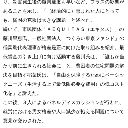
り、災害発生後の復興速度も早いなど、プラスの影響が
あることを示し、「（経済的に）恵まれた人にとって
も、貧困の克服は大きな課題」と述べた。
続いて、市民団体「ＡＥＱＵＩＴＡＳ（エキタス）」の
藤川里恵氏、一般社団法人「つくろい東京ファンド」の
稲葉剛代表理事が格差是正に向けた取り組みを紹介。最
低賃金の引き上げに向け活動する藤川氏は、「誰もが当
たり前に生きられる社会に」と、貧困者の住宅問題の解
決を目指す稲葉氏は、「自由を保障するためにベーシッ
クニーズ（生活する上で最低限必要な費用）の低コスト
化を」と訴えた。
この後、３人によるパネルディスカッションが行われ、
就労における男女格差や人口減少が抱える問題について
意見が交わされた。