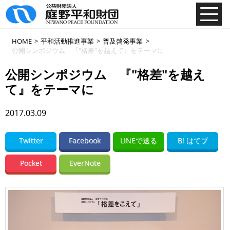
HOME
>
平和活動推進事業
>
普及啓発事業
>
公開シンポジウム 『"格差"を越えて』をテーマに
公開シンポジウム 『"格差"を越え
て』をテーマに
2017.03.09
Twitter
Facebook
LINEで送る
B! はてブ
Pocket
EverNote