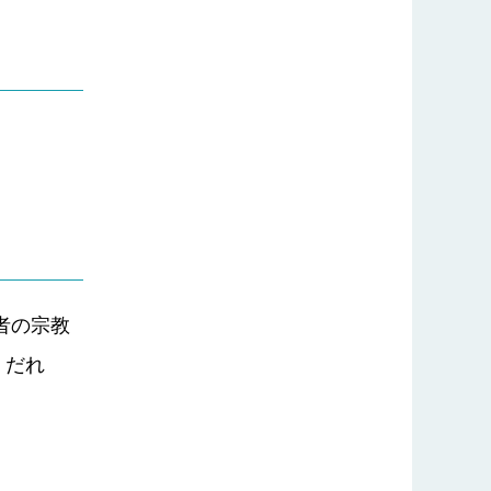
者の宗教
、だれ