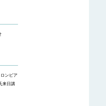
せ
コロンビア
氏来日講