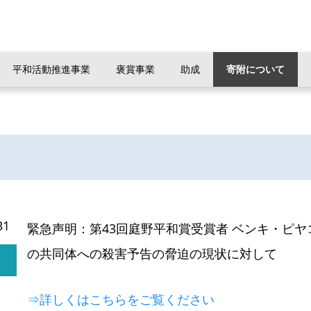
平和活動推進事業
褒賞事業
助成
寄附について
31
緊急声明：第43回庭野平和賞受賞者 ベンキ・ピヤ
の共同体への殺害予告の脅迫の現状に対して
⇒詳しくはこちらをご覧ください