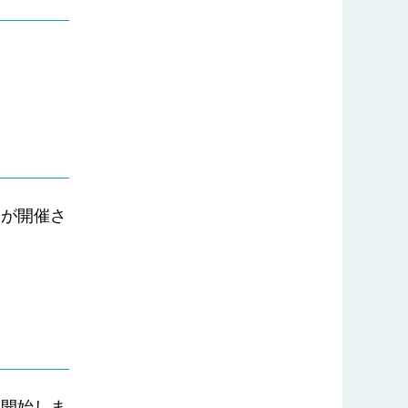
会が開催さ
。
り開始しま